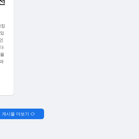
전
해킹
 있
 인
다.
략을
과
게시물 더보기