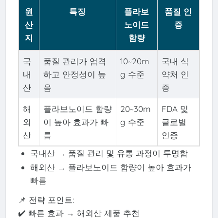
원
특징
플라보
품질 인
산
노이드
증
지
함량
국
품질 관리가 엄격
10~20m
국내 식
내
하고 안정성이 높
g 수준
약처 인
산
음
증
해
플라보노이드 함량
20~30m
FDA 및
외
이 높아 효과가 빠
g 수준
글로벌
산
름
인증
국내산 → 품질 관리 및 유통 과정이 투명함
해외산 → 플라보노이드 함량이 높아 효과가
빠름
📌 전략 포인트:
✔️ 빠른 효과 → 해외산 제품 추천